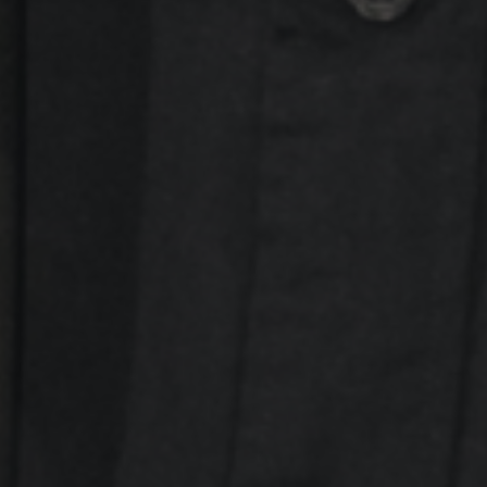
VOICETRACK EN
DUO
BEST OF RADIO
VOIX OFF
MA CHAÎNE
YOUTUBE