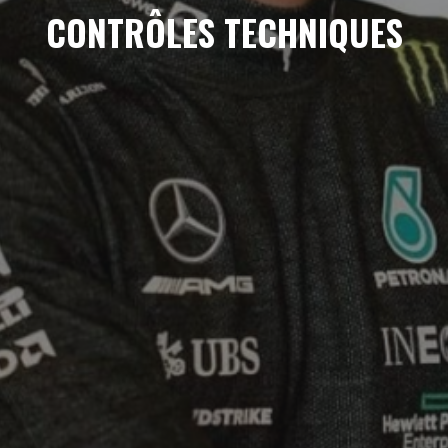
CONTRÔLES TECHNIQUES
AMBASSADEURS
RADIO – SHOW
VOICETRACK EN
DUO
BEST OF RADIO
VOIX OFF