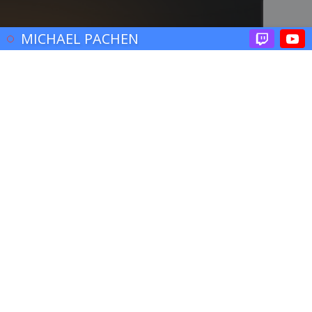
© 2017 John Brooklyn
MICHAEL PACHEN
Actu
,
Médias
,
People
28
JUIL 2024