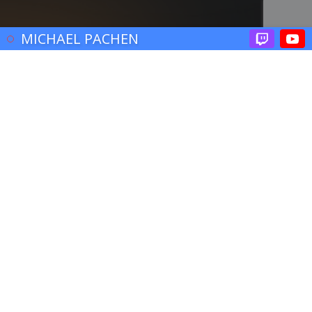
© 2017 John Brooklyn
MICHAEL PACHEN
Actu
,
Médias
,
People
28
JUIL 2024