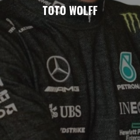
TOTO WOLFF
AMBASSADEURS
RADIO – SHOW
VOICETRACK EN
DUO
BEST OF RADIO
VOIX OFF