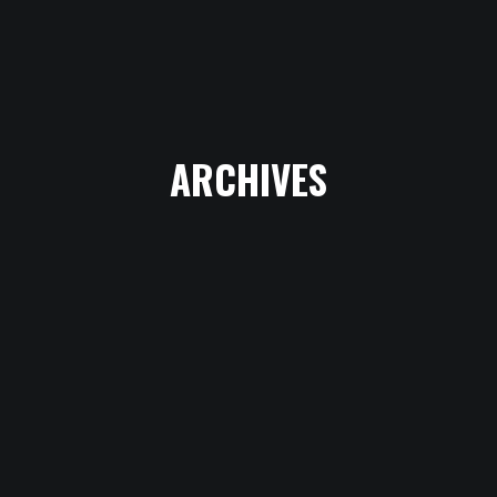
CHOEUR
RADIO - LES
ARCHIVES
AMBASSADEURS
RADIO - SHOW
VOICETRACK EN
DUO